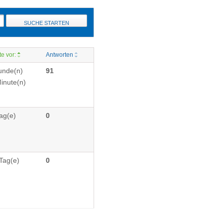
SUCHE STARTEN
te vor:
Antworten
unde(n)
91
inute(n)
ag(e)
0
Tag(e)
0