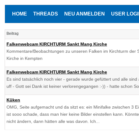
HOME
THREADS
NEU ANMELDEN
USER LOGI
Beitrag
Falkenwebcam KIRCHTURM Sankt Mang Kirche
Kommentare/Beobachtungen zu unseren Falken im Kirchturm der 
Kirche in Kempten
Falkenwebcam KIRCHTURM Sankt Mang Kirche
Es sind tatsächlich noch vier - gerade wurde gefüttert und alle sind
uff - Gott sei Dank ist keiner verlorengegangen :-)) - hatte schon S
Küken
OMG, Seite aufgemacht und da sitzt es: ein Minifalke zwischen 3 E
ist sooo schade, dass man hier keine Bilder einstellen kann. Könn
nicht ändern, dann hätten alle was davon. Ich...