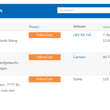
N
Verfasser:
Thread
upda
LBV KE-OA
7 St
FalkenCam
Sankt Mang
13 M
Carmen
94 T
FalkenCam
 aufgetaucht -
orgen
Sylvia
119 
FalkenCam
iern. ???? Es
te man das